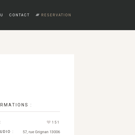
TU
CONTACT
RESERVATION
ORMATIONS :
:
151
UDIO :
57, rue Grignan 13006