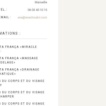
Marseille
ÉL.:
06 03 40 10 15
EMAIL :
eva@evachoukri.com
MATIONS :
TA FRANÇA «MIRACLE
»
TA FRANÇA «MASSAGE
DELAGE»
TA FRANÇA «DRAINAGE
HATIQUE»
S DU CORPS ET DU VISAGE
EY
S DU CORPS ET DU VISAGE
 HARPER
S DU CORPS ET DU VISAGE