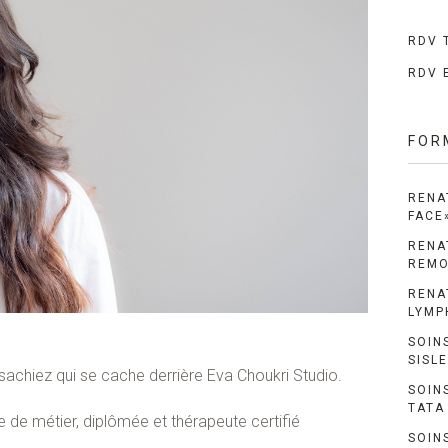
RDV T
RDV 
FOR
RENA
FACE
RENA
REMO
RENA
LYMP
SOIN
SISL
sachiez qui se cache derrière Eva Choukri Studio.
SOIN
TATA
e de métier, diplômée et thérapeute certifié
SOIN