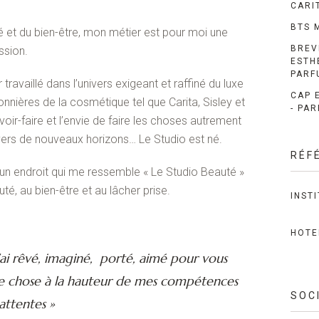
CARI
BTS 
 et du bien-être, mon métier est pour moi une
BREV
ssion.
ESTH
PARF
travaillé dans l’univers exigeant et raffiné du luxe
CAP 
nières de la cosmétique tel que Carita, Sisley et
- PA
oir-faire et l’envie de faire les choses autrement
vers de nouveaux horizons… Le Studio est né.
RÉF
é un endroit qui me ressemble « Le Studio Beauté »
é, au bien-être et au lâcher prise.
INSTI
HOTE
’ai rêvé, imaginé, porté, aimé pour vous
e chose à la hauteur de mes compétences
SOC
attentes »